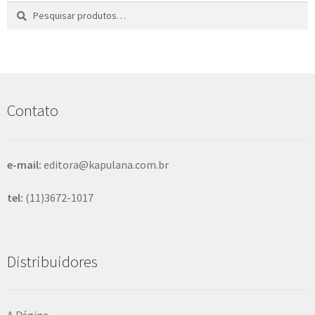
Pesquisar
P
por:
e
s
q
u
i
s
Contato
a
r
e-mail:
editora@kapulana.com.br
tel:
(11)3672-1017
Distribuidores
A Página