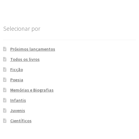
Post
e
n
t
e
Selecionar por
Próximos lançamentos
Todos os livros
Ficção
Poesia
Memórias e Biografias
Infantis
Juvenis
Científicos