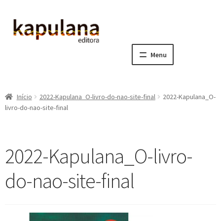
Pular
Pular
para
para
navegação
o
Menu
conteúdo
Home
Início
2022-Kapulana_O-livro-do-nao-site-final
2022-Kapulana_O-
E
A editora
livro-do-nao-site-final
x
p
E
Catálogo
a
x
2022-Kapulana_O-livro-
n
p
E
Notícias, Artigos e Eventos
d
a
x
do-nao-site-final
i
n
p
E
Sala dos Professores
r
d
a
x
m
i
n
p
E
Fale conosco
e
r
d
a
x