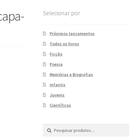
apa-
Selecionar por
Próximos lançamentos
Todos os livros
Ficção
Poesia
Memórias e Biografias
Infantis
Juvenis
Científicos
Pesquisar
P
por:
e