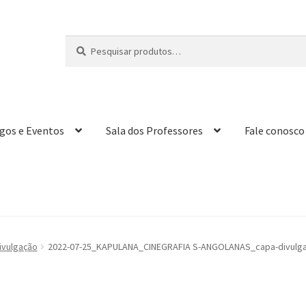
Pesquisar
P
por:
e
s
q
u
i
igos e Eventos
Sala dos Professores
Fale conosco
s
a
r
ulgação
2022-07-25_KAPULANA_CINEGRAFIA S-ANGOLANAS_capa-divulgac