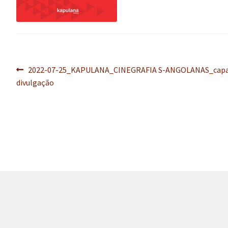
Navegação
Post
2022-07-25_KAPULANA_CINEGRAFIA S-ANGOLANAS_cap
anterior:
divulgação
de
Post