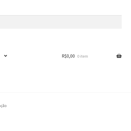
R$
0,00
0 item
̧ão