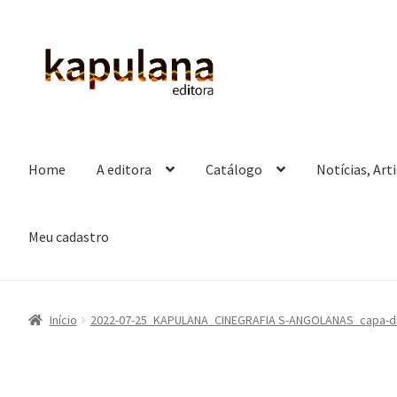
Pular
Pular
para
para
navegação
o
conteúdo
Home
A editora
Catálogo
Notícias, Art
Meu cadastro
Início
2022-07-25_KAPULANA_CINEGRAFIA S-ANGOLANAS_capa-div