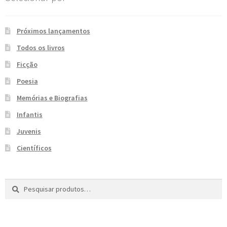
e
n
t
Próximos lançamentos
e
Todos os livros
Ficção
Poesia
Memórias e Biografias
Infantis
Juvenis
Científicos
Pesquisar
P
por:
e
s
q