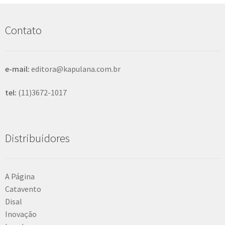
u
i
s
Contato
a
r
e-mail:
editora@kapulana.com.br
tel:
(11)3672-1017
Distribuidores
A Página
Catavento
Disal
Inovação