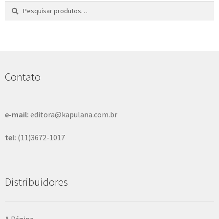
Pesquisar
P
por:
e
s
q
u
i
s
Contato
a
r
e-mail:
editora@kapulana.com.br
tel:
(11)3672-1017
Distribuidores
A Página