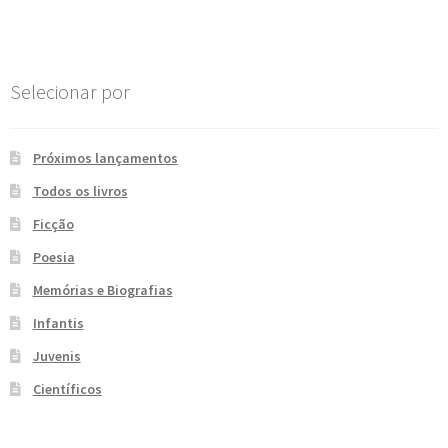
Post
e
n
t
e
Selecionar por
Próximos lançamentos
Todos os livros
Ficção
Poesia
Memórias e Biografias
Infantis
Juvenis
Científicos