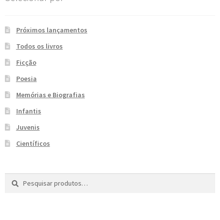
e
n
t
Próximos lançamentos
e
Todos os livros
Ficção
Poesia
Memórias e Biografias
Infantis
Juvenis
Científicos
Pesquisar
P
por:
e
s
q