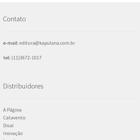
u
i
s
Contato
a
r
e-mail:
editora@kapulana.com.br
tel:
(11)3672-1017
Distribuidores
A Página
Catavento
Disal
Inovação