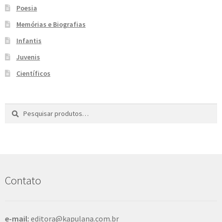
Poesia
e
n
t
Memórias e Biografias
e
Infantis
Juvenis
Científicos
Pesquisar
P
por:
e
s
q
u
i
s
Contato
a
r
e-mail:
editora@kapulana.com.br