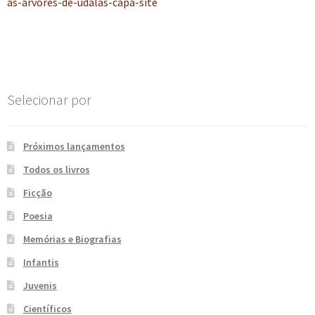
anterior:
as-arvores-de-udalas-capa-site
de
e
n
t
Post
e
Selecionar por
Próximos lançamentos
Todos os livros
Ficção
Poesia
Memórias e Biografias
Infantis
Juvenis
Científicos