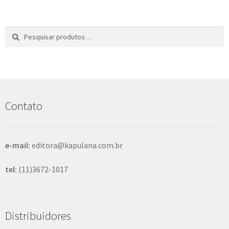
Pesquisar
P
por:
e
s
q
u
i
s
Contato
a
r
e-mail:
editora@kapulana.com.br
tel:
(11)3672-1017
Distribuidores