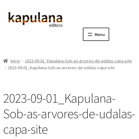
Pular
Pular
para
para
navegação
o
Menu
conteúdo
Home
Início
2023-09-01_Kapulana-Sob-as-arvores-de-udalas-capa-site
E
A editora
2023-09-01_Kapulana-Sob-as-arvores-de-udalas-capa-site
x
p
E
Catálogo
a
x
2023-09-01_Kapulana-
n
p
E
Notícias, Artigos e Eventos
d
a
x
Sob-as-arvores-de-udalas-
i
n
p
E
Sala dos Professores
r
d
a
x
capa-site
m
i
n
p
E
Fale conosco
e
r
d
a
x