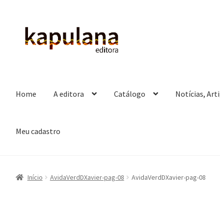
Pular
Pular
para
para
navegação
o
conteúdo
Home
A editora
Catálogo
Notícias, Art
Meu cadastro
Início
AvidaVerdDXavier-pag-08
AvidaVerdDXavier-pag-08