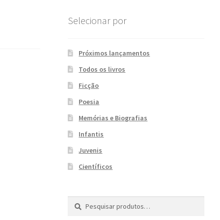
Selecionar por
Próximos lançamentos
Todos os livros
Ficção
Poesia
Memórias e Biografias
Infantis
Juvenis
Científicos
Pesquisar
P
por:
e