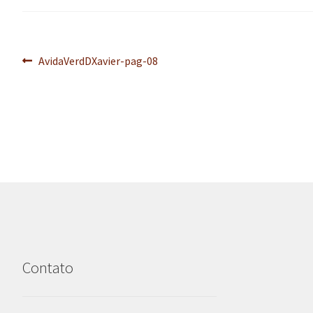
Navegação
Post
AvidaVerdDXavier-pag-08
anterior:
de
Post
Contato