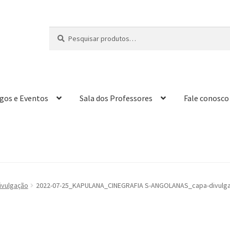
Pesquisar
P
por:
e
s
q
u
i
igos e Eventos
Sala dos Professores
Fale conosco
s
a
r
ulgação
2022-07-25_KAPULANA_CINEGRAFIA S-ANGOLANAS_capa-divulgac