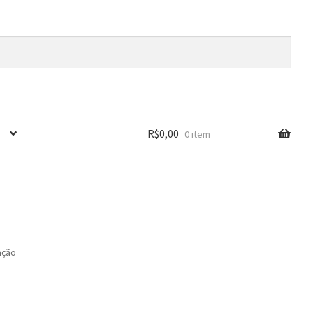
R$
0,00
0 item
̧ão