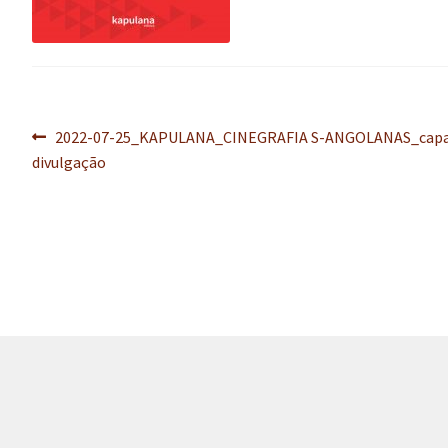
Navegação
Post
2022-07-25_KAPULANA_CINEGRAFIA S-ANGOLANAS_cap
anterior:
divulgação
de
Post