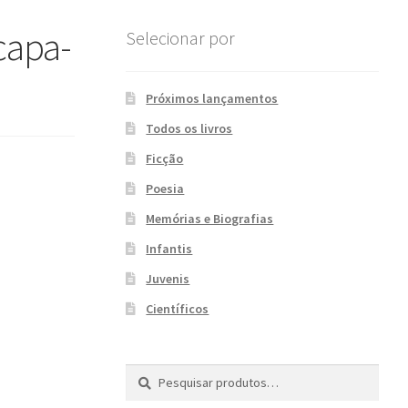
apa-
Selecionar por
Próximos lançamentos
Todos os livros
Ficção
Poesia
Memórias e Biografias
Infantis
Juvenis
Científicos
Pesquisar
P
por:
e