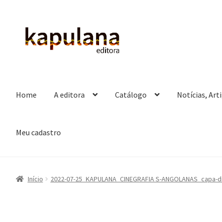
Pular
Pular
para
para
navegação
o
conteúdo
Home
A editora
Catálogo
Notícias, Art
Meu cadastro
Início
2022-07-25_KAPULANA_CINEGRAFIA S-ANGOLANAS_capa-div