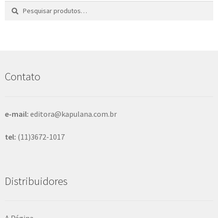
Pesquisar
P
por:
e
s
q
u
i
s
Contato
a
r
e-mail:
editora@kapulana.com.br
tel:
(11)3672-1017
Distribuidores
A Página