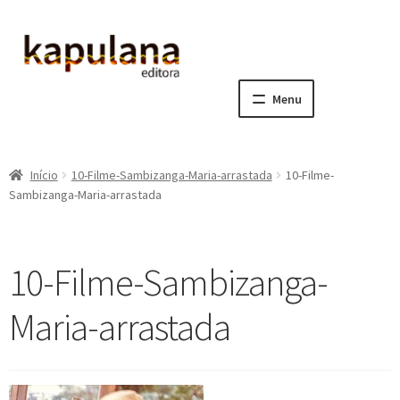
Pular
Pular
para
para
navegação
o
Menu
conteúdo
Home
Início
10-Filme-Sambizanga-Maria-arrastada
10-Filme-
E
A editora
Sambizanga-Maria-arrastada
x
p
E
Catálogo
a
x
10-Filme-Sambizanga-
n
p
E
Notícias, Artigos e Eventos
d
a
x
Maria-arrastada
i
n
p
E
Sala dos Professores
r
d
a
x
m
i
n
p
E
Fale conosco
e
r
d
a
x