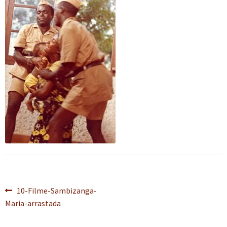
n
m
i
n
p
Meu cadastro
u
e
r
d
a
d
n
m
i
n
e
u
e
r
d
s
d
n
m
i
c
e
u
e
r
e
s
d
n
m
n
c
e
u
e
d
e
s
d
n
e
n
c
e
u
n
d
e
s
d
t
e
n
c
e
e
n
d
e
s
t
e
n
c
e
n
d
e
Navegação
Post
10-Filme-Sambizanga-
t
e
n
anterior:
Maria-arrastada
de
e
n
d
t
e