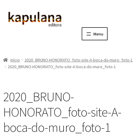
Pular
Pular
para
para
navegação
o
Menu
conteúdo
Home
Início
2020_BRUNO-HONORATO_foto-site-A-boca-do-muro_foto-1
E
A editora
2020_BRUNO-HONORATO_foto-site-A-boca-do-muro_foto-1
x
p
E
Catálogo
a
x
2020_BRUNO-
n
p
E
Notícias, Artigos e Eventos
d
a
x
HONORATO_foto-site-A-
i
n
p
E
Sala dos Professores
r
d
a
x
boca-do-muro_foto-1
m
i
n
p
E
Fale conosco
e
r
d
a
x