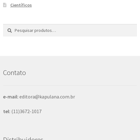
Científicos
Pesquisar
P
por:
e
s
q
u
i
s
Contato
a
r
e-mail:
editora@kapulana.com.br
tel:
(11)3672-1017
Distribuidores