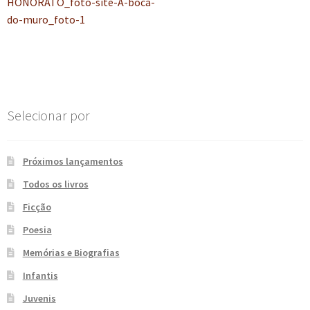
anterior:
HONORATO_foto-site-A-boca-
de
e
n
do-muro_foto-1
t
Post
e
Selecionar por
Próximos lançamentos
Todos os livros
Ficção
Poesia
Memórias e Biografias
Infantis
Juvenis