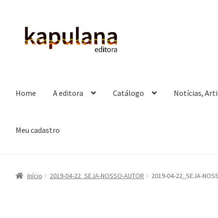
Pular
Pular
para
para
navegação
o
conteúdo
Home
A editora
Catálogo
Notícias, Art
Meu cadastro
Início
2019-04-22_SEJA-NOSSO-AUTOR
2019-04-22_SEJA-NOS