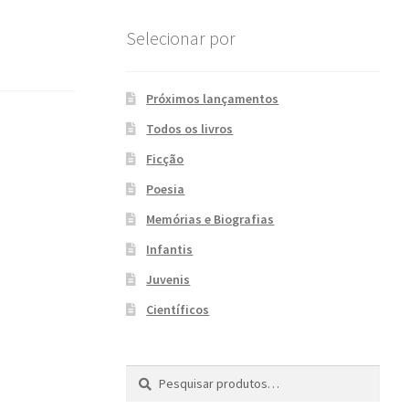
Selecionar por
Próximos lançamentos
Todos os livros
Ficção
Poesia
Memórias e Biografias
Infantis
Juvenis
Científicos
Pesquisar
P
por:
e