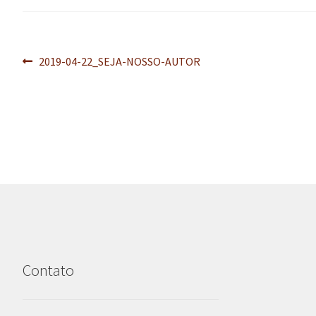
Navegação
Post
2019-04-22_SEJA-NOSSO-AUTOR
anterior:
de
Post
Contato