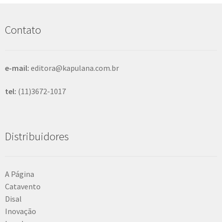
u
i
s
Contato
a
r
e-mail:
editora@kapulana.com.br
tel:
(11)3672-1017
Distribuidores
A Página
Catavento
Disal
Inovação