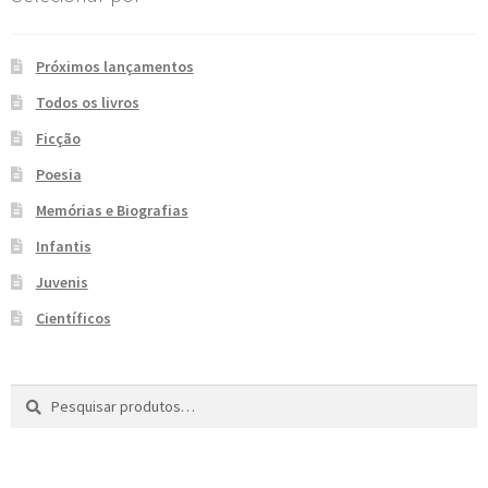
e
n
t
Próximos lançamentos
e
Todos os livros
Ficção
Poesia
Memórias e Biografias
Infantis
Juvenis
Científicos
Pesquisar
P
por:
e
s
q