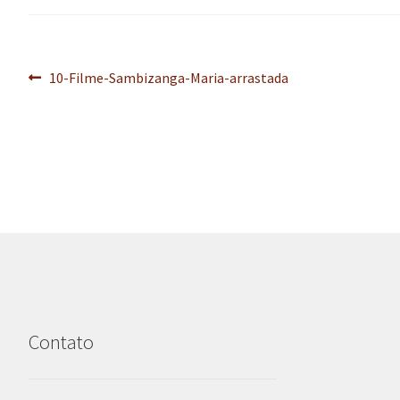
Navegação
Post
10-Filme-Sambizanga-Maria-arrastada
anterior:
de
Post
Contato