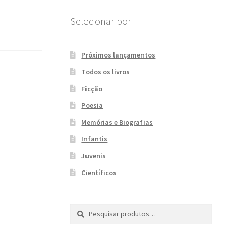
Selecionar por
Próximos lançamentos
Todos os livros
Ficção
Poesia
Memórias e Biografias
Infantis
Juvenis
Científicos
Pesquisar
P
por:
e