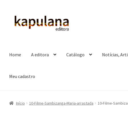
Pular
Pular
para
para
navegação
o
conteúdo
Home
A editora
Catálogo
Notícias, Art
Meu cadastro
Início
10-Filme-Sambizanga-Maria-arrastada
10-Filme-Sambiza