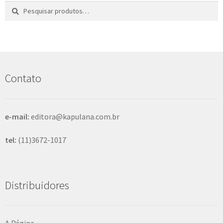
Pesquisar
P
por:
e
s
q
u
i
s
Contato
a
r
e-mail:
editora@kapulana.com.br
tel:
(11)3672-1017
Distribuidores
A Página