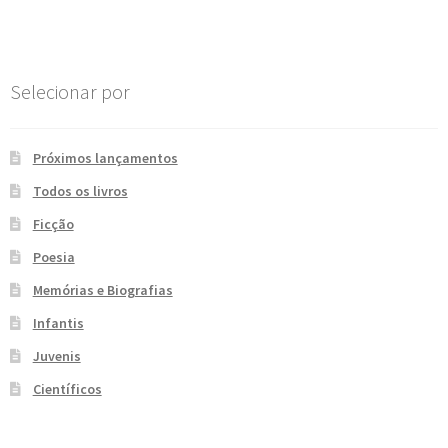
Post
e
n
t
e
Selecionar por
Próximos lançamentos
Todos os livros
Ficção
Poesia
Memórias e Biografias
Infantis
Juvenis
Científicos