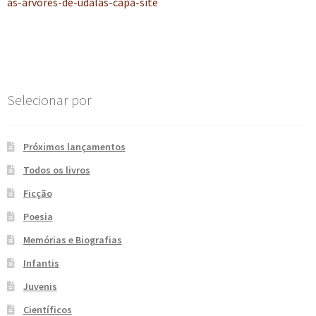
anterior:
as-arvores-de-udalas-capa-site
de
e
n
t
Post
e
Selecionar por
Próximos lançamentos
Todos os livros
Ficção
Poesia
Memórias e Biografias
Infantis
Juvenis
Científicos