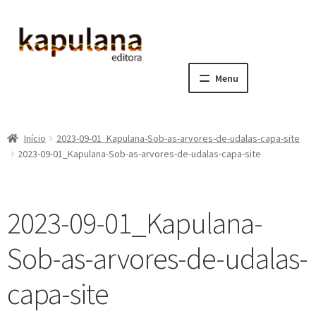
Pular
Pular
para
para
navegação
o
Menu
conteúdo
Home
Início
2023-09-01_Kapulana-Sob-as-arvores-de-udalas-capa-site
E
A editora
2023-09-01_Kapulana-Sob-as-arvores-de-udalas-capa-site
x
p
E
Catálogo
a
x
2023-09-01_Kapulana-
n
p
E
Notícias, Artigos e Eventos
d
a
x
Sob-as-arvores-de-udalas-
i
n
p
E
Sala dos Professores
r
d
a
x
capa-site
m
i
n
p
E
Fale conosco
e
r
d
a
x