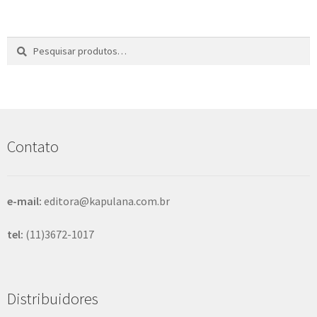
Pesquisar
P
por:
e
s
q
u
i
s
Contato
a
r
e-mail:
editora@kapulana.com.br
tel:
(11)3672-1017
Distribuidores