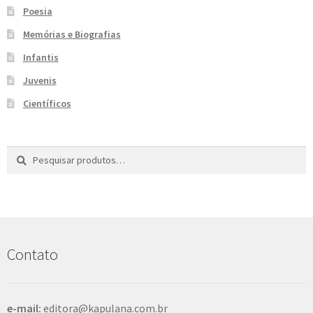
Poesia
e
n
t
Memórias e Biografias
e
Infantis
Juvenis
Científicos
Pesquisar
P
por:
e
s
q
u
i
s
Contato
a
r
e-mail:
editora@kapulana.com.br