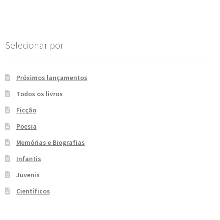
Post
e
n
t
e
Selecionar por
Próximos lançamentos
Todos os livros
Ficção
Poesia
Memórias e Biografias
Infantis
Juvenis
Científicos