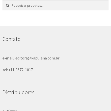
Pesquisar
P
por:
e
s
q
u
i
s
Contato
a
r
e-mail:
editora@kapulana.com.br
tel:
(11)3672-1017
Distribuidores
A Página