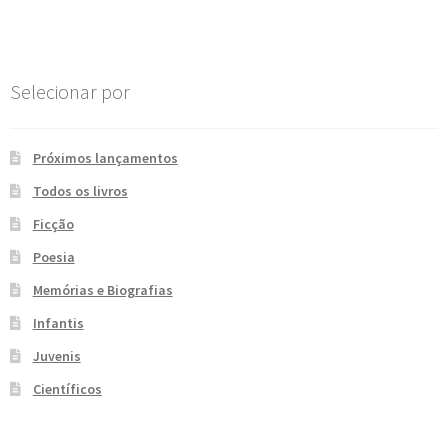
Post
e
n
t
e
Selecionar por
Próximos lançamentos
Todos os livros
Ficção
Poesia
Memórias e Biografias
Infantis
Juvenis
Científicos