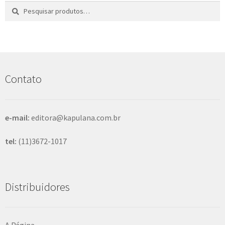
Pesquisar
P
por:
e
s
q
u
i
s
Contato
a
r
e-mail:
editora@kapulana.com.br
tel:
(11)3672-1017
Distribuidores
A Página