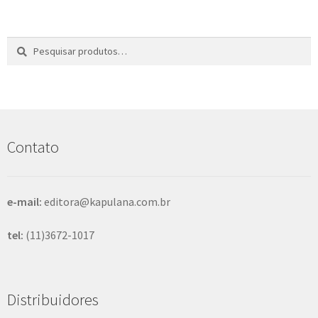
Pesquisar
P
por:
e
s
q
u
i
s
Contato
a
r
e-mail:
editora@kapulana.com.br
tel:
(11)3672-1017
Distribuidores