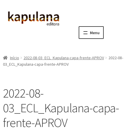
Pular
Pular
para
para
navegação
o
Menu
conteúdo
Home
Início
2022-08-03_ECL_Kapulana-capa-frente-APROV
2022-08-
E
A editora
03_ECL_Kapulana-capa-frente-APROV
x
p
E
Catálogo
a
x
2022-08-
n
p
E
Notícias, Artigos e Eventos
d
a
x
03_ECL_Kapulana-capa-
i
n
p
E
Sala dos Professores
r
d
a
x
frente-APROV
m
i
n
p
E
Fale conosco
e
r
d
a
x