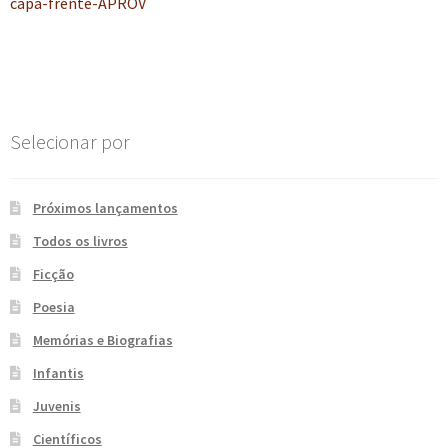
anterior:
capa-frente-APROV
de
e
n
t
Post
e
Selecionar por
Próximos lançamentos
Todos os livros
Ficção
Poesia
Memórias e Biografias
Infantis
Juvenis
Científicos