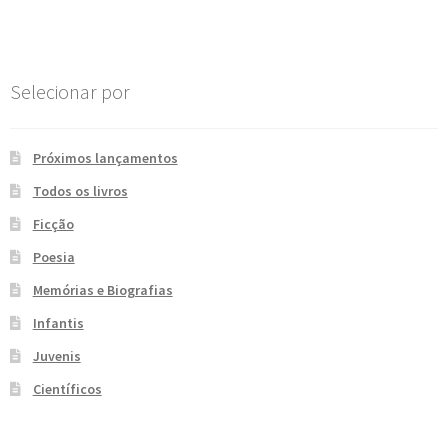
Post
e
n
t
e
Selecionar por
Próximos lançamentos
Todos os livros
Ficção
Poesia
Memórias e Biografias
Infantis
Juvenis
Científicos