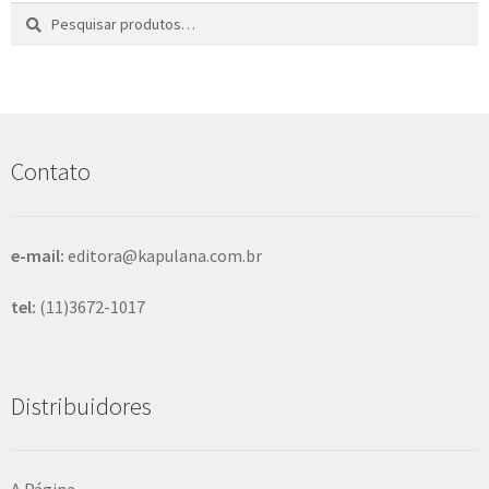
Pesquisar
P
por:
e
s
q
u
i
s
Contato
a
r
e-mail:
editora@kapulana.com.br
tel:
(11)3672-1017
Distribuidores
A Página