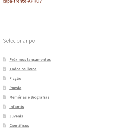
anterior:
capa-frente-APROV
de
e
n
t
Post
e
Selecionar por
Próximos lançamentos
Todos os livros
Ficção
Poesia
Memórias e Biografias
Infantis
Juvenis
Científicos