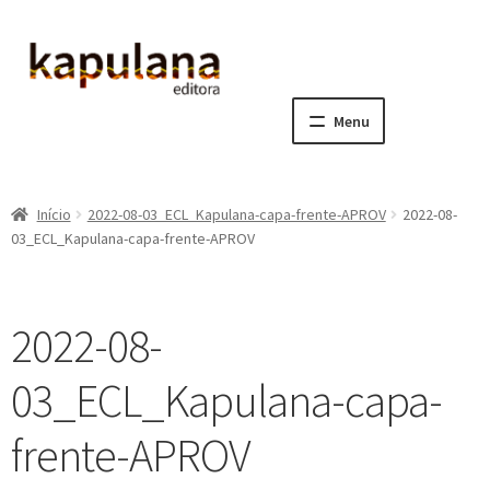
Pular
Pular
para
para
navegação
o
Menu
conteúdo
Home
Início
2022-08-03_ECL_Kapulana-capa-frente-APROV
2022-08-
E
A editora
03_ECL_Kapulana-capa-frente-APROV
x
p
E
Catálogo
a
x
2022-08-
n
p
E
Notícias, Artigos e Eventos
d
a
x
03_ECL_Kapulana-capa-
i
n
p
E
Sala dos Professores
r
d
a
x
frente-APROV
m
i
n
p
E
Fale conosco
e
r
d
a
x