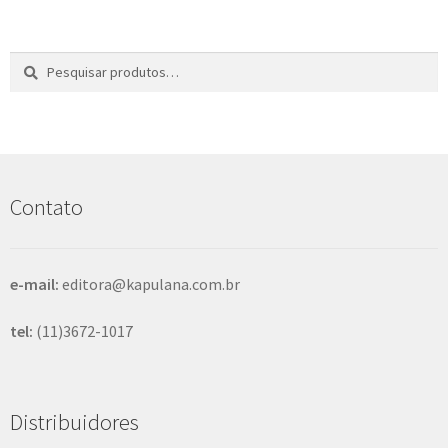
Pesquisar
P
por:
e
s
q
u
i
s
Contato
a
r
e-mail:
editora@kapulana.com.br
tel:
(11)3672-1017
Distribuidores