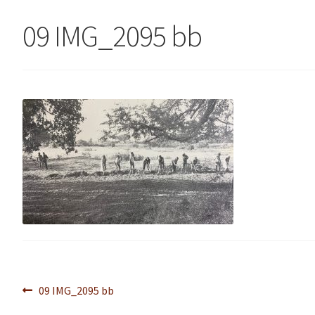
09 IMG_2095 bb
Navegação
Post
09 IMG_2095 bb
anterior: