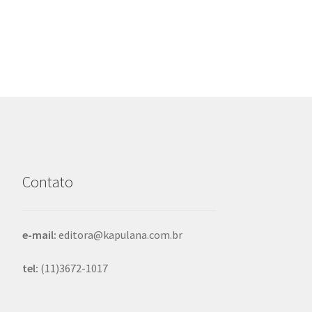
de
Post
Contato
e-mail:
editora@kapulana.com.br
tel:
(11)3672-1017