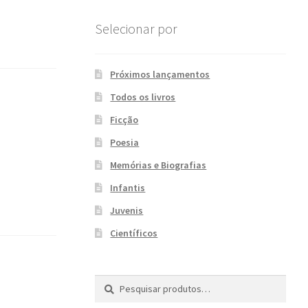
Selecionar por
Próximos lançamentos
Todos os livros
Ficção
Poesia
Memórias e Biografias
Infantis
Juvenis
Científicos
Pesquisar
P
por:
e