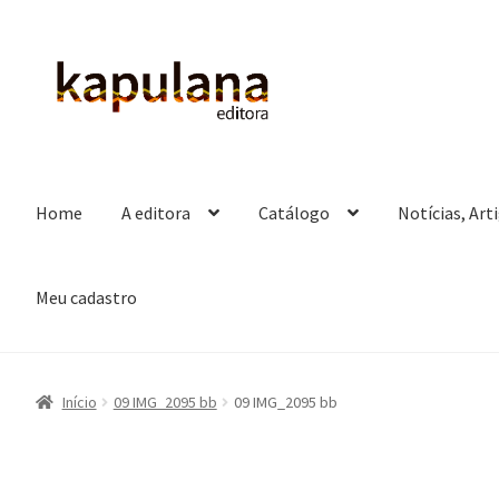
Pular
Pular
para
para
navegação
o
conteúdo
Home
A editora
Catálogo
Notícias, Art
Meu cadastro
Início
09 IMG_2095 bb
09 IMG_2095 bb