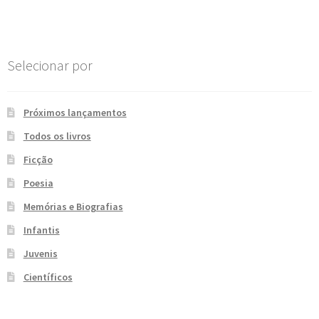
Post
e
n
t
e
Selecionar por
Próximos lançamentos
Todos os livros
Ficção
Poesia
Memórias e Biografias
Infantis
Juvenis
Científicos