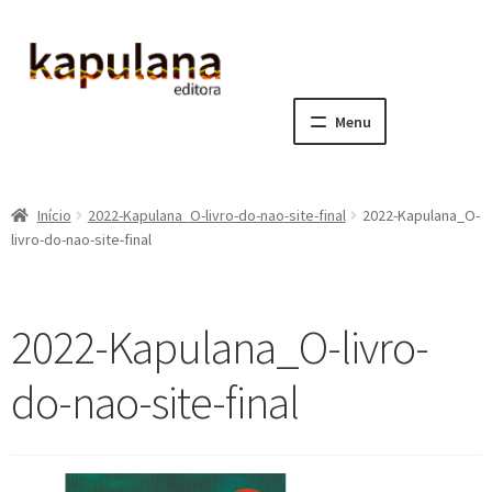
Pular
Pular
para
para
navegação
o
Menu
conteúdo
Home
Início
2022-Kapulana_O-livro-do-nao-site-final
2022-Kapulana_O-
E
A editora
livro-do-nao-site-final
x
p
E
Catálogo
a
x
2022-Kapulana_O-livro-
n
p
E
Notícias, Artigos e Eventos
d
a
x
do-nao-site-final
i
n
p
E
Sala dos Professores
r
d
a
x
m
i
n
p
E
Fale conosco
e
r
d
a
x