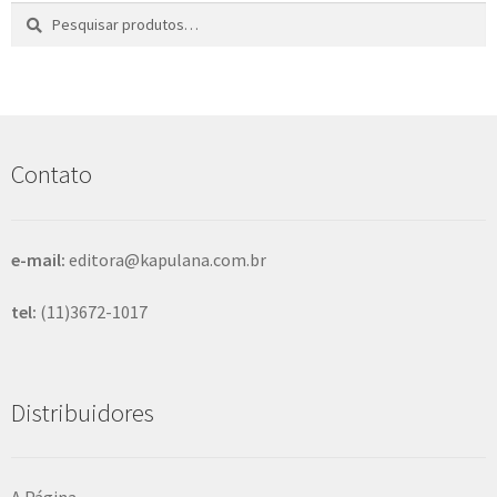
Pesquisar
P
por:
e
s
q
u
i
s
Contato
a
r
e-mail:
editora@kapulana.com.br
tel:
(11)3672-1017
Distribuidores
A Página