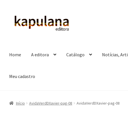
Pular
Pular
para
para
navegação
o
conteúdo
Home
A editora
Catálogo
Notícias, Art
Meu cadastro
Início
AvidaVerdDXavier-pag-08
AvidaVerdDXavier-pag-08