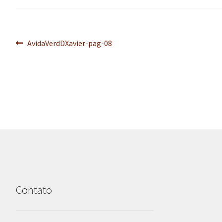
Navegação
Post
AvidaVerdDXavier-pag-08
anterior:
de
Post
Contato