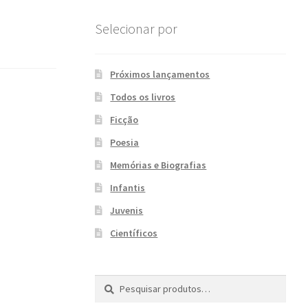
Selecionar por
Próximos lançamentos
Todos os livros
Ficção
Poesia
Memórias e Biografias
Infantis
Juvenis
Científicos
Pesquisar
P
por:
e