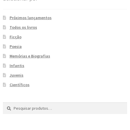
e
n
t
Próximos lançamentos
e
Todos os livros
Ficção
Poesia
Memórias e Biografias
Infantis
Juvenis
Científicos
Pesquisar
P
por:
e
s
q