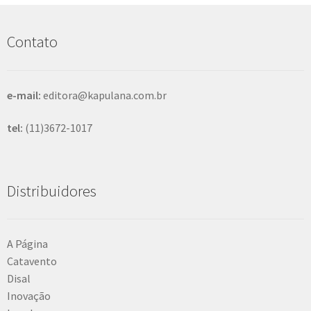
u
i
s
Contato
a
r
e-mail:
editora@kapulana.com.br
tel:
(11)3672-1017
Distribuidores
A Página
Catavento
Disal
Inovação