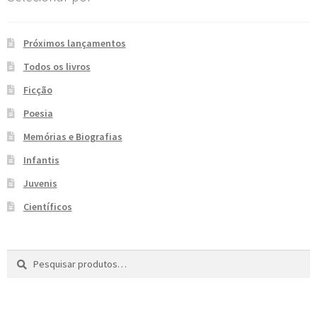
e
n
t
Próximos lançamentos
e
Todos os livros
Ficção
Poesia
Memórias e Biografias
Infantis
Juvenis
Científicos
Pesquisar
P
por:
e
s
q