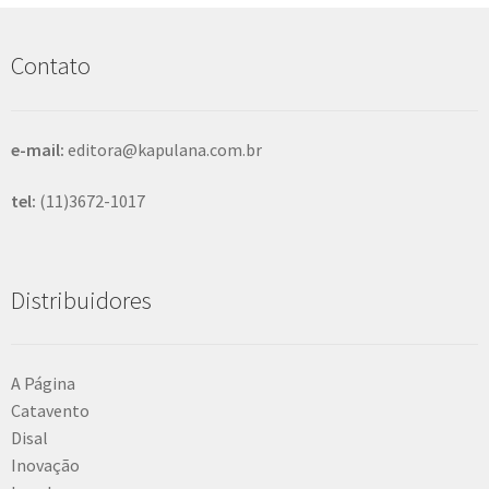
u
i
s
Contato
a
r
e-mail:
editora@kapulana.com.br
tel:
(11)3672-1017
Distribuidores
A Página
Catavento
Disal
Inovação