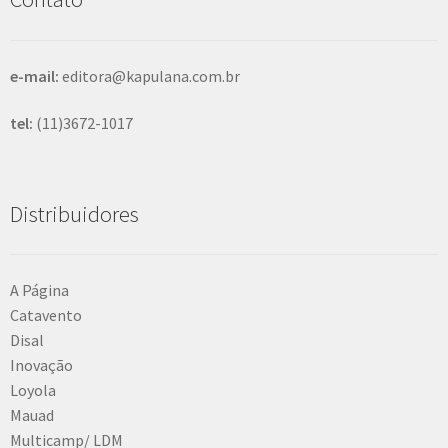
a
r
e-mail:
editora@kapulana.com.br
tel:
(11)3672-1017
Distribuidores
A Página
Catavento
Disal
Inovação
Loyola
Mauad
Multicamp/ LDM