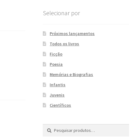
Selecionar por
Próximos lançamentos
Todos os livros
Ficção
Poesia
Memórias e Biografias
Infantis
Juvenis
Científicos
Pesquisar
P
por:
e