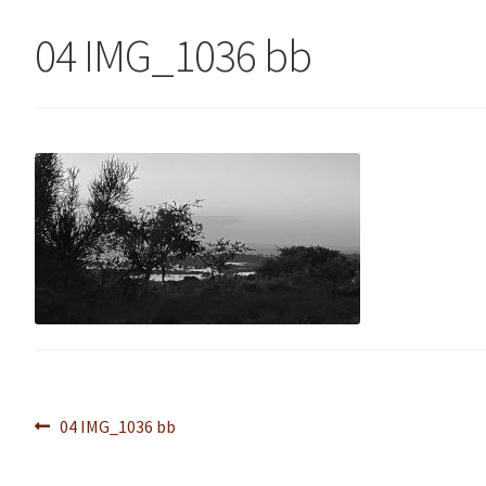
04 IMG_1036 bb
Navegação
Post
04 IMG_1036 bb
anterior:
de