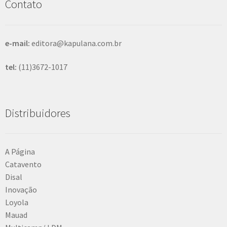
Contato
a
r
e-mail:
editora@kapulana.com.br
tel:
(11)3672-1017
Distribuidores
A Página
Catavento
Disal
Inovação
Loyola
Mauad