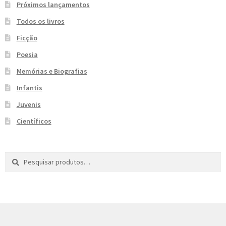
Próximos lançamentos
e
n
Todos os livros
t
e
Ficção
Poesia
Memórias e Biografias
Infantis
Juvenis
Científicos
Pesquisar
P
por:
e
s
q
u
i
s