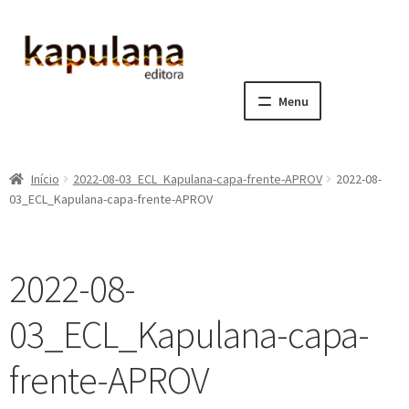
Pular
Pular
para
para
navegação
o
Menu
conteúdo
Home
Início
2022-08-03_ECL_Kapulana-capa-frente-APROV
2022-08-
E
A editora
03_ECL_Kapulana-capa-frente-APROV
x
p
E
Catálogo
a
x
2022-08-
n
p
E
Notícias, Artigos e Eventos
d
a
x
03_ECL_Kapulana-capa-
i
n
p
E
Sala dos Professores
r
d
a
x
frente-APROV
m
i
n
p
E
Fale conosco
e
r
d
a
x