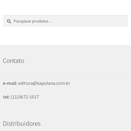
Pesquisar
P
por:
e
s
q
u
i
s
Contato
a
r
e-mail:
editora@kapulana.com.br
tel:
(11)3672-1017
Distribuidores