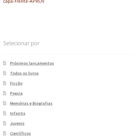
anterior:
capa-frente-APROV
de
e
n
t
Post
e
Selecionar por
Próximos lançamentos
Todos os livros
Ficção
Poesia
Memórias e Biografias
Infantis
Juvenis
Científicos