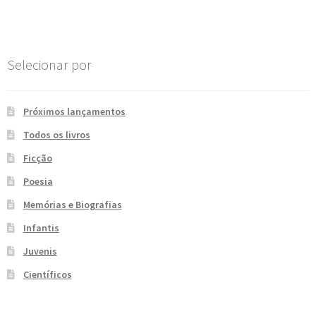
Post
e
n
t
e
Selecionar por
Próximos lançamentos
Todos os livros
Ficção
Poesia
Memórias e Biografias
Infantis
Juvenis
Científicos