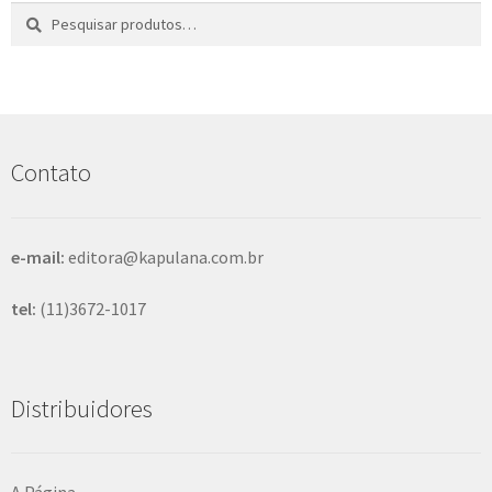
Pesquisar
P
por:
e
s
q
u
i
s
Contato
a
r
e-mail:
editora@kapulana.com.br
tel:
(11)3672-1017
Distribuidores
A Página