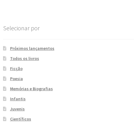
Post
e
n
t
e
Selecionar por
Próximos lançamentos
Todos os livros
Ficção
Poesia
Memórias e Biografias
Infantis
Juvenis
Científicos