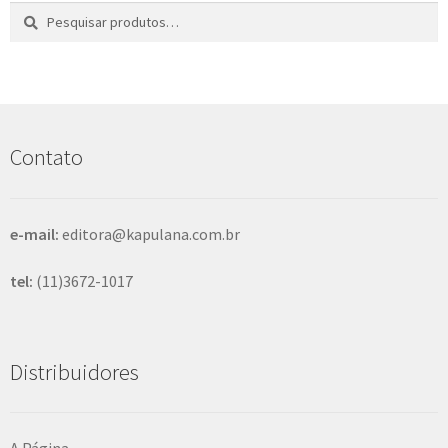
Pesquisar
P
por:
e
s
q
u
i
s
Contato
a
r
e-mail:
editora@kapulana.com.br
tel:
(11)3672-1017
Distribuidores
A Página