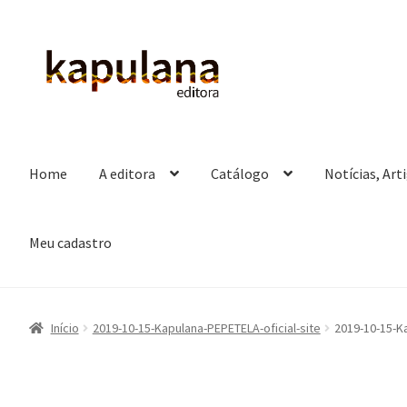
Pular
Pular
para
para
navegação
o
conteúdo
Home
A editora
Catálogo
Notícias, Art
Meu cadastro
Início
2019-10-15-Kapulana-PEPETELA-oficial-site
2019-10-15-Ka