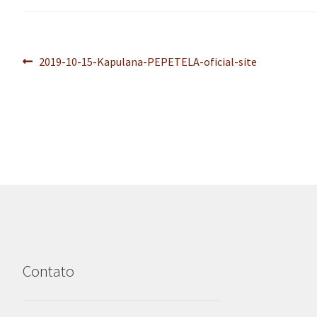
Navegação
Post
2019-10-15-Kapulana-PEPETELA-oficial-site
anterior:
de
Post
Contato