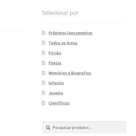
Selecionar por
Próximos lançamentos
Todos os livros
Ficção
Poesia
Memórias e Biografias
Infantis
Juvenis
Científicos
Pesquisar
P
por:
e