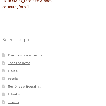
anterior:
HONORATO_foto-site-A-boca-
de
e
n
do-muro_foto-1
t
Post
e
Selecionar por
Próximos lançamentos
Todos os livros
Ficção
Poesia
Memórias e Biografias
Infantis
Juvenis