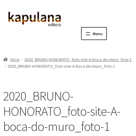
Pular
Pular
para
para
navegação
o
Menu
conteúdo
Home
Início
2020_BRUNO-HONORATO_foto-site-A-boca-do-muro_foto-1
E
A editora
2020_BRUNO-HONORATO_foto-site-A-boca-do-muro_foto-1
x
p
E
Catálogo
a
x
2020_BRUNO-
n
p
E
Notícias, Artigos e Eventos
d
a
x
HONORATO_foto-site-A-
i
n
p
E
Sala dos Professores
r
d
a
x
boca-do-muro_foto-1
m
i
n
p
E
Fale conosco
e
r
d
a
x