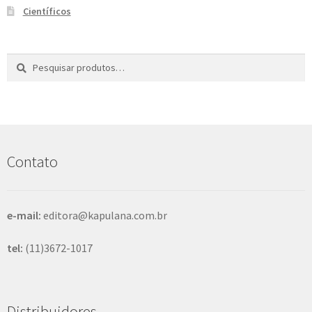
Científicos
Pesquisar
P
por:
e
s
q
u
i
s
Contato
a
r
e-mail:
editora@kapulana.com.br
tel:
(11)3672-1017
Distribuidores