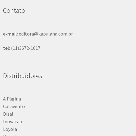
s
Contato
a
r
e-mail:
editora@kapulana.com.br
tel:
(11)3672-1017
Distribuidores
A Página
Catavento
Disal
Inovação
Loyola