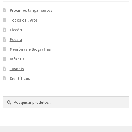
e
n
Próximos lançamentos
t
Todos os livros
e
Ficção
Poesia
Memórias e Biografias
Infantis
Juvenis
Científicos
Pesquisar
P
por:
e
s
q
u
i