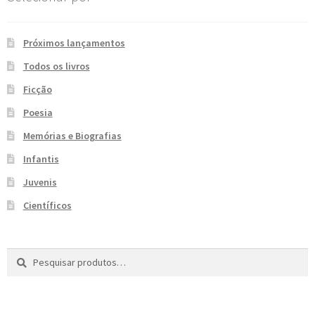
e
n
t
Próximos lançamentos
e
Todos os livros
Ficção
Poesia
Memórias e Biografias
Infantis
Juvenis
Científicos
Pesquisar
P
por:
e
s
q