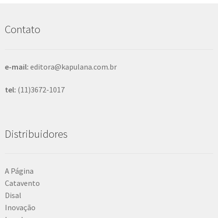
u
i
s
Contato
a
r
e-mail:
editora@kapulana.com.br
tel:
(11)3672-1017
Distribuidores
A Página
Catavento
Disal
Inovação