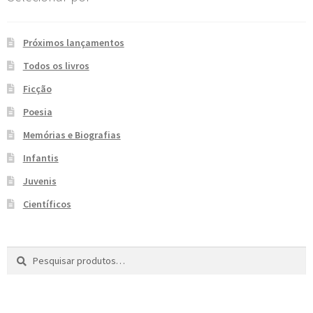
e
n
t
Próximos lançamentos
e
Todos os livros
Ficção
Poesia
Memórias e Biografias
Infantis
Juvenis
Científicos
Pesquisar
P
por:
e
s
q