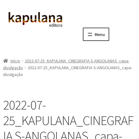
Pular
Pular
para
para
navegação
o
Menu
conteúdo
Home
Início
2022-07-25_KAPULANA_CINEGRAFIA S-ANGOLANAS_capa-
E
A editora
divulgação
2022-07-25_KAPULANA_CINEGRAFIA S-ANGOLANAS_capa-
x
divulgação
p
E
Catálogo
a
x
n
p
E
Notícias, Artigos e Eventos
2022-07-
d
a
x
i
n
p
E
Sala dos Professores
25_KAPULANA_CINEGRAF
r
d
a
x
m
i
n
p
E
IA S-ANGOLANAS_capa-
Fale conosco
e
r
d
a
x