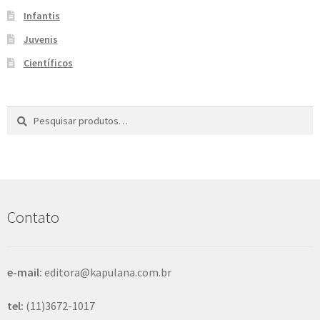
Infantis
Juvenis
Científicos
Pesquisar
P
por:
e
s
q
u
i
s
Contato
a
r
e-mail:
editora@kapulana.com.br
tel:
(11)3672-1017