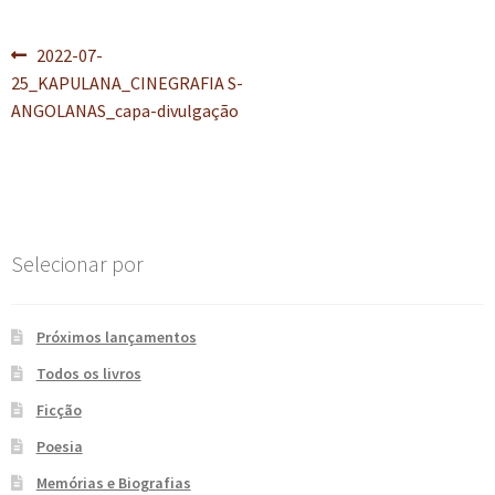
e
n
Navegação
t
Post
2022-07-
e
anterior:
25_KAPULANA_CINEGRAFIA S-
de
ANGOLANAS_capa-divulgação
Post
Selecionar por
Próximos lançamentos
Todos os livros
Ficção
Poesia
Memórias e Biografias