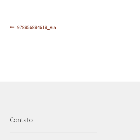
Navegação
Post
978856884618_Via
anterior:
de
Post
Contato