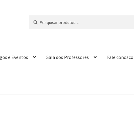
Pesquisar
P
por:
e
s
q
u
i
igos e Eventos
Sala dos Professores
Fale conosco
s
a
r