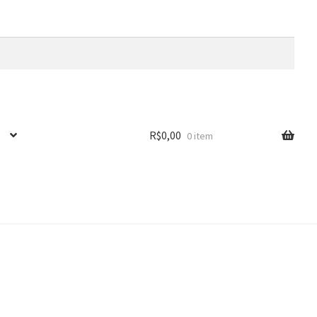
R$
0,00
0 item