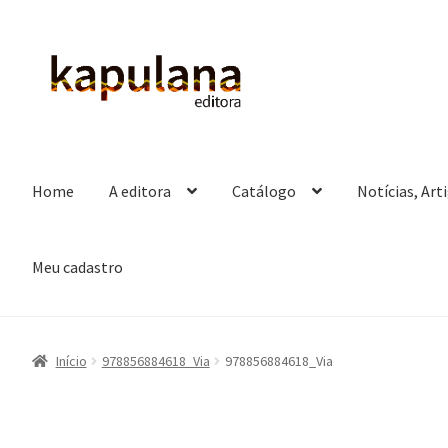
Pular
Pular
para
para
navegação
o
conteúdo
Home
A editora
Catálogo
Notícias, Art
Meu cadastro
Início
978856884618_Via
978856884618_Via