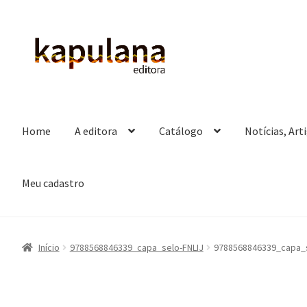
Pular
Pular
para
para
navegação
o
conteúdo
Home
A editora
Catálogo
Notícias, Art
Meu cadastro
Início
9788568846339_capa_selo-FNLIJ
9788568846339_capa_s