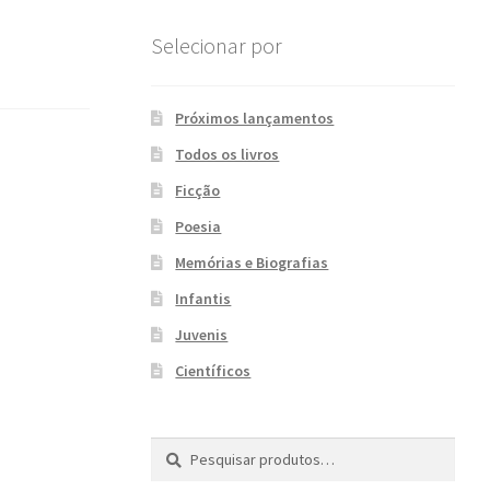
Selecionar por
Próximos lançamentos
Todos os livros
Ficção
Poesia
Memórias e Biografias
Infantis
Juvenis
Científicos
Pesquisar
P
por:
e