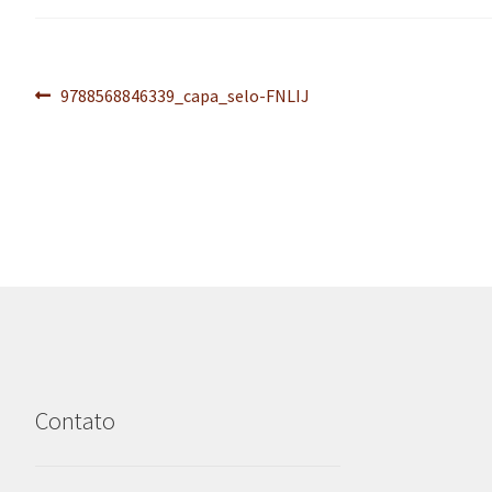
Navegação
Post
9788568846339_capa_selo-FNLIJ
anterior:
de
Post
Contato