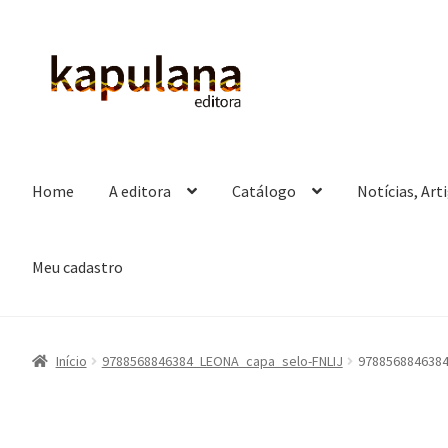
Pular
Pular
para
para
navegação
o
conteúdo
Home
A editora
Catálogo
Notícias, Art
Meu cadastro
Início
9788568846384_LEONA_capa_selo-FNLIJ
9788568846384