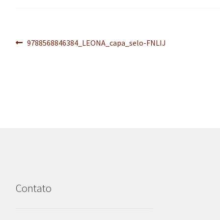
Navegação
Post
9788568846384_LEONA_capa_selo-FNLIJ
anterior:
de
Post
Contato