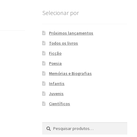
Selecionar por
Próximos lançamentos
Todos os livros
Ficção
Poesia
Memórias e Biografias
Infantis
Juvenis
Científicos
Pesquisar
P
por:
e