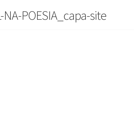
-NA-POESIA_capa-site