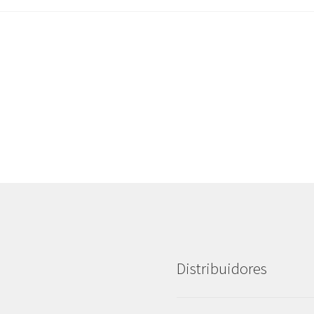
Distribuidores