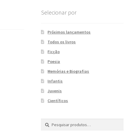
Selecionar por
Próximos lançamentos
Todos os livros
Ficção
Poesia
Memórias e Biografias
Infantis
Juvenis
Científicos
Pesquisar
P
por:
e