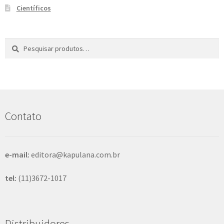
Científicos
Pesquisar
P
por:
e
s
q
u
i
s
Contato
a
r
e-mail:
editora@kapulana.com.br
tel:
(11)3672-1017
Distribuidores