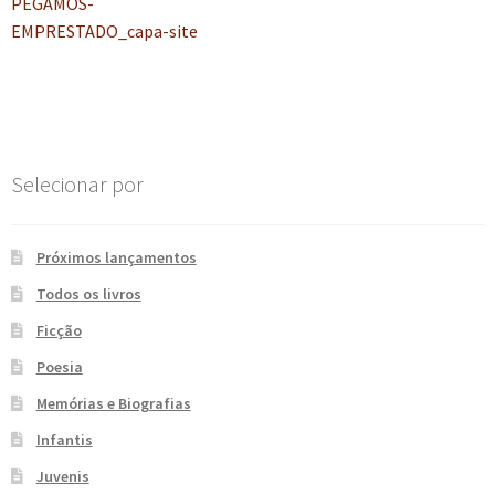
anterior:
PEGAMOS-
de
e
n
EMPRESTADO_capa-site
t
Post
e
Selecionar por
Próximos lançamentos
Todos os livros
Ficção
Poesia
Memórias e Biografias
Infantis
Juvenis