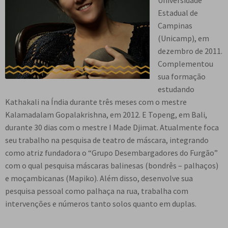
Universidade
n
m
i
n
p
Estadual de
Meu cadastro
u
e
r
d
a
Campinas
d
n
m
i
n
(Unicamp), em
e
u
e
r
d
dezembro de 2011.
s
d
n
m
i
Complementou
c
e
u
e
r
sua formação
e
s
d
n
m
estudando
n
c
e
u
e
Kathakali na Índia durante três meses com o mestre
d
e
s
d
n
Kalamadalam Gopalakrishna, em 2012. E Topeng, em Bali,
e
n
c
e
u
durante 30 dias com o mestre I Made Djimat. Atualmente foca
n
d
e
s
d
seu trabalho na pesquisa de teatro de máscara, integrando
t
e
n
c
e
como atriz fundadora o “Grupo Desembargadores do Furgão”
e
n
d
e
s
com o qual pesquisa máscaras balinesas (bondrês – palhaços)
t
e
n
c
e moçambicanas (Mapiko). Além disso, desenvolve sua
e
n
d
e
pesquisa pessoal como palhaça na rua, trabalha com
t
e
n
intervenções e números tanto solos quanto em duplas.
e
n
d
t
e