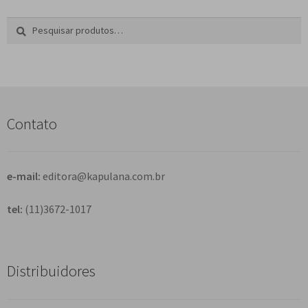
Pesquisar
P
por:
e
s
q
u
i
s
Contato
a
r
e-mail:
editora@kapulana.com.br
tel:
(11)3672-1017
Distribuidores