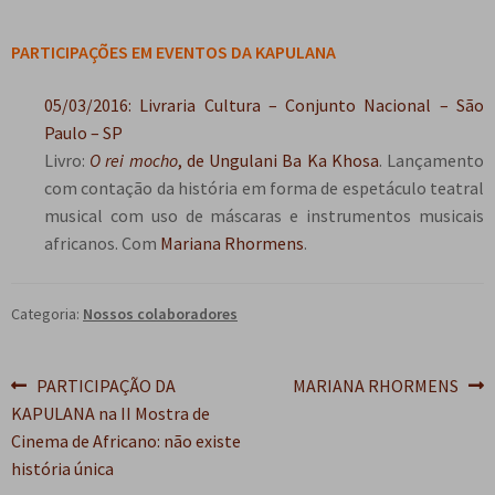
e
n
t
PARTICIPAÇÕES EM EVENTOS DA KAPULANA
e
05/03/2016: Livraria Cultura – Conjunto Nacional – São
Paulo – SP
Livro:
O rei mocho
, de Ungulani Ba Ka Khosa
. Lançamento
com contação da história em forma de espetáculo teatral
musical com uso de máscaras e instrumentos musicais
africanos. Com
Mariana Rhormens
.
Categoria:
Nossos colaboradores
Navegação
Post
Próximo
PARTICIPAÇÃO DA
MARIANA RHORMENS
anterior:
post:
KAPULANA na II Mostra de
de
Cinema de Africano: não existe
Post
história única