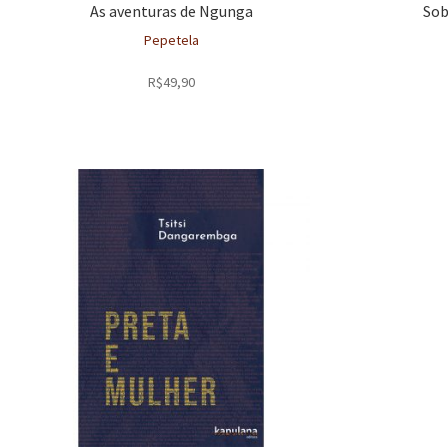
As aventuras de Ngunga
Sob
Pepetela
R$
49,90