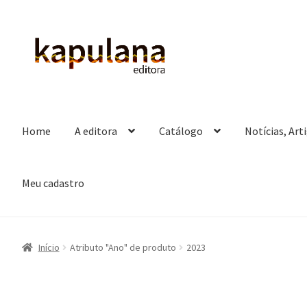
Pular
Pular
para
para
navegação
o
conteúdo
Home
A editora
Catálogo
Notícias, Art
Meu cadastro
Início
Atributo "Ano" de produto
2023