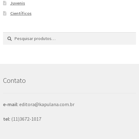
Juvenis
e
n
Científicos
t
e
Pesquisar
P
por:
e
s
q
u
i
s
Contato
a
r
e-mail:
editora@kapulana.com.br
tel:
(11)3672-1017