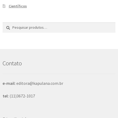
Científicos
Pesquisar
P
por:
e
s
q
u
i
s
Contato
a
r
e-mail:
editora@kapulana.com.br
tel:
(11)3672-1017