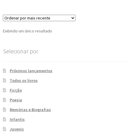
e
n
t
e
Exibindo um único resultado
Selecionar por
Próximos lançamentos
Todos os livros
Ficção
Poesia
Memórias e Biografias
Infantis
Juvenis