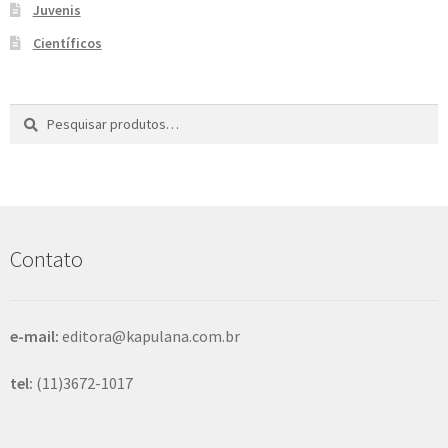
Juvenis
e
n
Científicos
t
e
Pesquisar
P
por:
e
s
q
u
i
s
Contato
a
r
e-mail:
editora@kapulana.com.br
tel:
(11)3672-1017