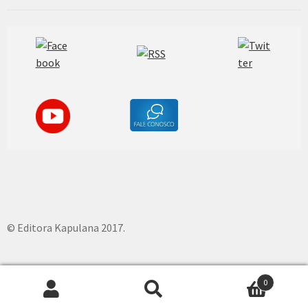
© Editora Kapulana 2017.
0
Pesquisar
P