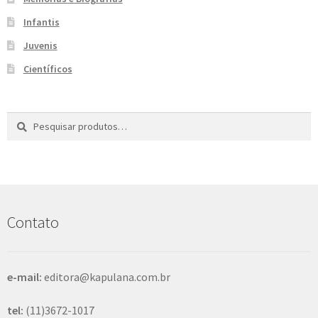
e
n
Infantis
t
Juvenis
e
Científicos
Pesquisar
P
por:
e
s
q
u
i
s
Contato
a
r
e-mail:
editora@kapulana.com.br
tel:
(11)3672-1017